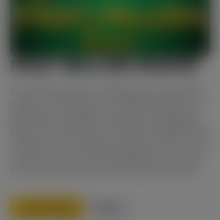
FRUIT MILLION RESPIN
¡Fruit Million regresa con Wilds que se expanden,
pagan y vuelven a girar! Fruit Million Respin es la
slot #Classic de BGaming donde los Expanding
Wilds activan Respins y acumulan multiplicadores
aleatorios en los rodillos principales, todo con ese
característico fondo verde brillante que hace que
este lanzamiento de frutas destaque al instante.
JUGAR DEMO
TRÁILER