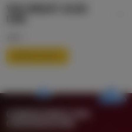
YOU MIGHT ALSO
LIKE
CATÁLOGO DE JUEGOS
COMENCEMOS UNA
CONVERSACIÓN