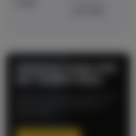
97.00
%
Lanzamiento
Jul 27, 2026
PERSPECTIVAS RTP
EN TIEMPO REAL
Averigua qué juegos están calientes o fríos.
Haz movimientos más inteligentes con
datos en directo.