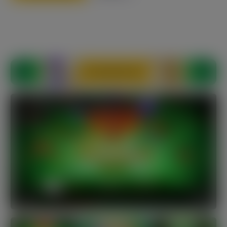
PLAY DEMO