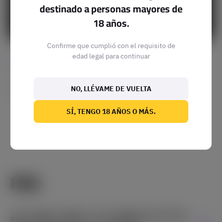
destinado a personas mayores de
18 años.
Confirme que cumplió con el requisito de
edad legal para continuar
Stacked symbols
Stacked symbols may cover part of a reel or the
Scatter symbols
NO, LLÉVAME DE VUELTA
full reel when they appear. A reel may contain
from 2 to 8 stacked symbols.
There are 2 in the game. Scatter 1 can land on
SÍ, TENGO 18 AÑOS O MÁS.
any reel, while Scatter 2 appears only on reels 1,
3, and 5. Both pay in any position.
FAQ
¿Es seguro jugar a la tragaperras Fruit