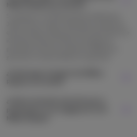
Million Respin por internet?
Sí, jugando a
Fruit Million Respin de BGaming
Jugar online es seguro. BGaming se asegura de
que este juego, al igual que toda nuestra oferta de
iGaming, incorpore sistemas avanzados de
generador de números aleatorios (RNG) para
garantizar la imparcialidad y la seguridad.
¿Puedo jugar al juego Fruit Million
Respin en mi móvil?
¿Cuál es el premio más alto que se
puede ganar en la tragaperras Fruit
Million Respin?