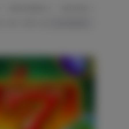
HUB DE JOGADORES
ÁREA CLIENTE
OS
BLOG
SOBRE
TALK TO AN EXPERT