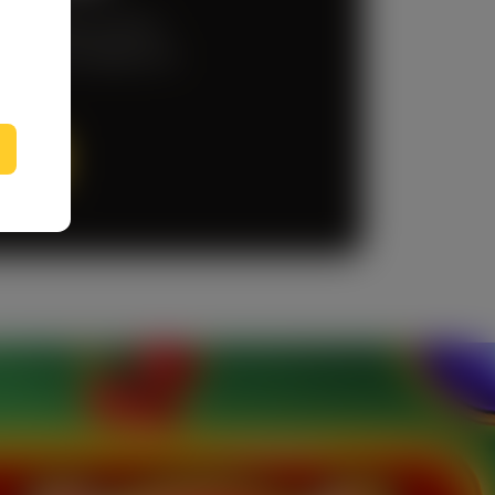
o quentes ou frios.
gentes com dados em
RES