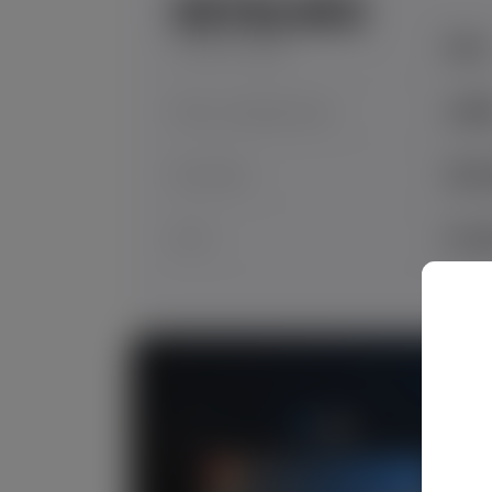
DETALHES
Tipo De Jogo
Slots
Max.multiplicador
x
30
Max Win
€
255
RTP
97.0