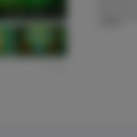
aparecem nos ro
linhas mantém 
mudança começ
LEIA MAIS
Se um Wild apar
para cobrir o ro
Respin e aplica
ou ×5, com o W
outro Wild apar
expande, adicio
multiplicador a
expansíveis seg
sendo somado ao