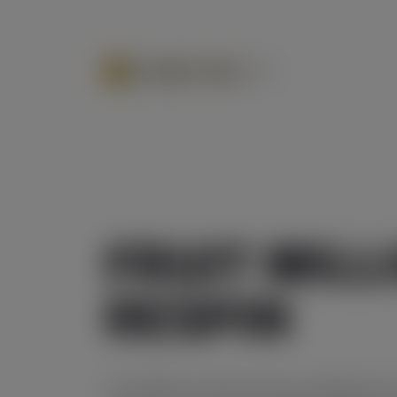
Skip
to
content
PT
FRUIT MILL
RESPIN
Fruit Million está de volta com Wilds q