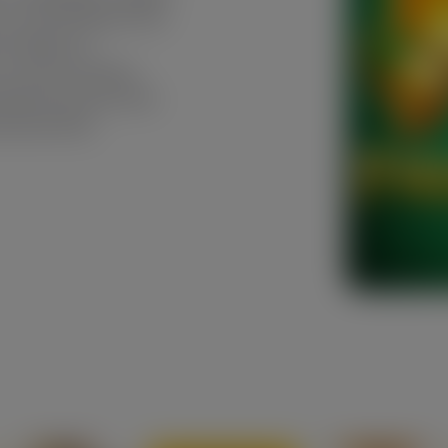
é o slot #Clássico da
m Respins e
 rolos principais,
ilhante que faz este
ntaneamente.