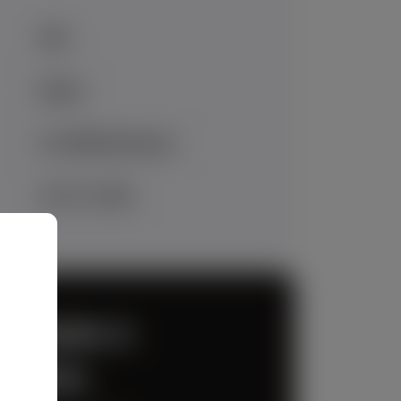
100
Média
FruitMillionRespin
Jul 27, 2026
 SOBRE O
O REAL