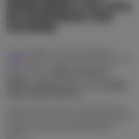
AVENTURERO A SU LISTA
DE PERSONAJES CON
CATDIANA
La nueva tragaperras de aventura de BGaming
Catdiana
presenta a un adorable gato (el homónimo del
juego) e inspira a los jugadores a buscar tesoros
antiguos. Jactancia
2 juegos de bonificación
perfectos
, la jugabilidad se mejora aún más mediante
Scatters con temática de gatos
, codiciado
Monedas
, y
símbolos de gemas de gran valor
.
La acción de los carretes de 5 × 3 se desarrolla en lo
profundo de un místico templo de gatos donde Catdiana
merodea, actuando como una salvaje, guiando a los
jugadores hacia tesoros escondidos y grandes
ganancias.