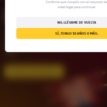
Confirme que cumplió con el requisito d
edad legal para continuar
COMENCEMOS UNA
CONVERSACIÓN
NO, LLÉVAME DE VUELTA
¿Te gustaría iniciar una
SÍ, TENGO 18 AÑOS O MÁS.
conversación con BGaming en
cualquier campo? Escríbenos una
línea!
CONTACTE CON NOSOTROS