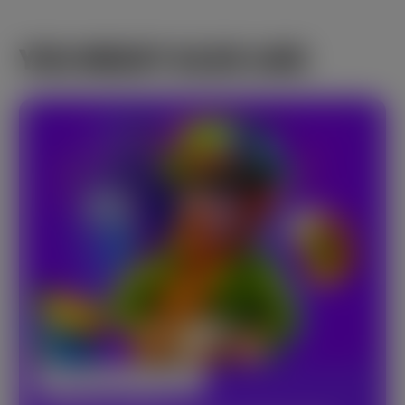
YOU MIGHT ALSO LIKE
LANZAMIENTO DEL JUEGO