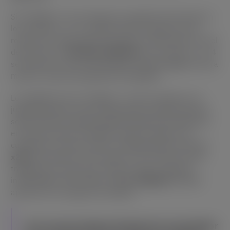
Si consigues 3 arcas dispersas sagradas del templo en
los carretes 1, 3 y 5, podrás meter tus garras en la
ronda de 5 tiradas gratis del juego. Aumentando el nivel
de emoción, el
Carretes ardientes
Los carretes 2, 3 y 4
se fusionan en uno y hacen girar símbolos gigantes para
mejorar el potencial ganador del jugador.
Los jugadores que consigan 6 o más monedas en el
juego principal o en las tiradas gratis pueden lanzarse
sobre ellas
De Catdiana
segundo juego de bonificación,
en el que solo las monedas ocupan su lugar en la
cuadrícula y ofrecen valores multiplicadores de hasta
x20
de la apuesta. Para ayudar a los amantes de las
tragaperras a acercarse cada vez más a riquezas
incalculables: Mini, Major y Mega
Jackpots
también
aparecen en el juego Coin Respin.
Con un personaje principal tan encantador