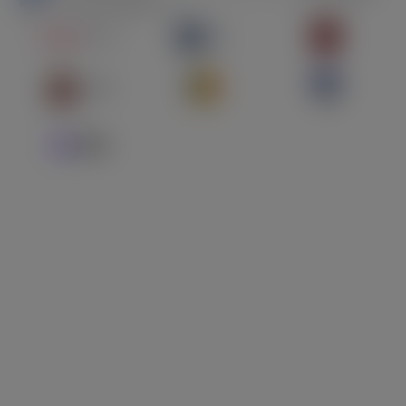
and
Terms of Service
apply.