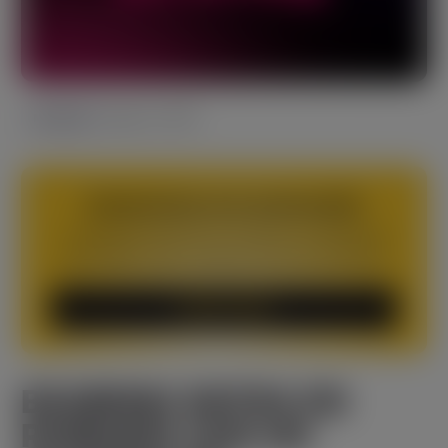
August 3, 2026
NOTICIAS
Comencemos una conversación
¿Te gustaría ponerte en contacto con BGaming
para hablar sobre cualquier tema? ¡Escríbenos!
CONTÁCTANOS
BGAMING ENTRA EN
RUMANÍA CON UN