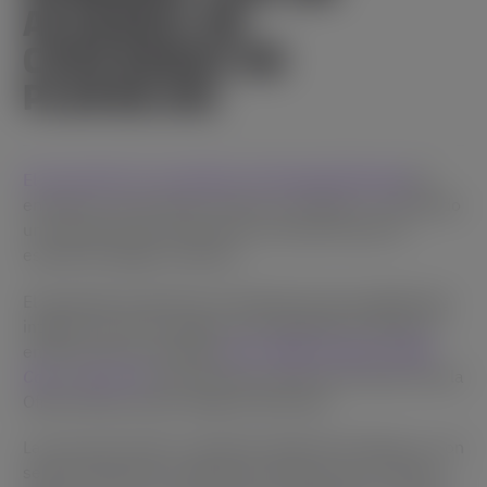
ACUERDO DE
CONTENIDO DE
PLAYER.RO
El proveedor de contenidos de iGaming BGaming
ha
entrado en el mercado rumano con Player.ro, marcando
un impresionante periodo de crecimiento para el
estudio de juegos creativos.
El esperado acuerdo de contenidos hará que BGaming
integre más de 41 juegos con la plataforma Player.ro,
entre los que se incluyen
Aztec Magic Bonanza
,
Wild
Cash
y
Space XY
en virtud de su licencia de Clase II de la
Oficina Nacional del Juego de Rumanía.
La marca de casino y apuestas deportivas Player.ro, con
sede en Bucarest, se lanzó por primera vez en 2014 y