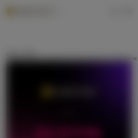
Skip
to
ES
content
HOME
NEWS
BGAMING ENTRA EN RUMANÍA CON UN ACUERDO DE CONTENIDO DE