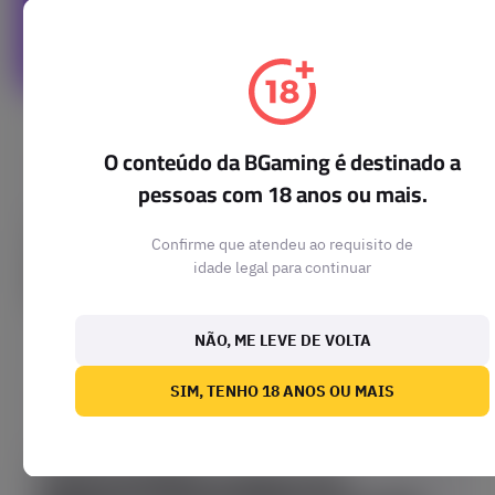
EMBAIXADOR DA MARCA NA AMÉRICA
LATINA, JON VLOGS, PARA APOIAR UMA
MISSÃO DE CARIDADE NO BRASIL
LANÇAMENTO DO JOGO
O conteúdo da BGaming é destinado a
pessoas com 18 anos ou mais.
NOVEMBRO 11, 2021
A BGAMING INICIA UMA JORNADA PARA
Confirme que atendeu ao requisito de
OBTER GRANDES GANHOS E FAMA EM SEU
idade legal para continuar
NOVO CAÇA-NÍQUEIS ROAD2RICHES
NÃO, ME LEVE DE VOLTA
LANÇAMENTO DO JOGO
SIM, TENHO 18 ANOS OU MAIS
FEVEREIRO 2, 2026
SINTA O ESPÍRITO OLÍMPICO EM