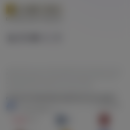
EVENTOS
JOGO RESPONSÁVEL
COMPROVADAMENTE JUSTO
GUIA DA MARCA
COLABORAÇÕES CRIATIVAS
A Stable Games Ltd, com endereço registrado em 206, Wisely house, Old
Bakery Street, Valletta VLT 1451, Malta, é licenciada e regulamentada pela
Malta Gaming Authority para fornecer serviços de jogos tipo 1 sob uma
licença B2B Critical Gaming Supply (número da licença:
MGA/B2B/785/2020, emitida em 18 de Março de 2021).
© 2026 Todos Os Direitos Reservados. BGaming é uma marca registrada.
POLÍTICA DE PRIVACIDADE
SITEMAP
POLÍTICA DE COOKIES
This site is protected by reCAPTCHA and the Google
Privacy Policy
and
Terms of Service
apply.