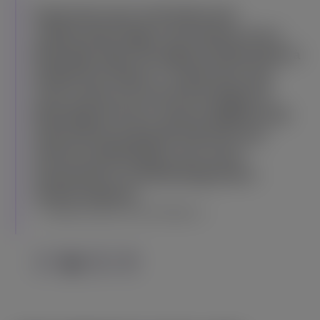
Esperamos que você tenha uma
colaboração longa e harmoniosa com a
BGaming. Além dos jogos já adicionados à
plataforma Player.ro, esperamos que
você receba um novo lote de jogos da
BGaming em breve. Nossos jogadores já
demonstraram grande interesse nas
ofertas da BGaming e seus novos
lançamentos certamente gerarão o
mesmo impacto.
Daniela Lupica, CEO da Player.ro