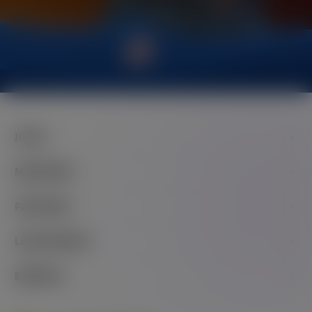
JOGOS
ESPAÇOS
RABISCO
MARKETING
CASUAL
DADOS
FERRAMENTAS
PARCEIROS
LOTERIA
TODOS OS JOGOS
EXCLUSIVOS DA MARCA
CLIENTES
LINKS RÁPIDOS
PROMO DE CONJUNTOS DE JOGOS
AFILIADOS
NOTÍCIAS
ARTIGOS
EMPRESA
PARCEIROS DE MÍDIA
ÁREA CLIENTE
ENTRE EM CONTATO CONOSCO
SOBRE NÓS
CARREIRAS