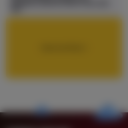
BGAMING’S WINTER TROPHY HOLD AND
WIN
TODAS AS NOTÍCIAS