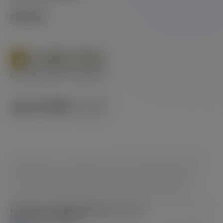
AFILIADOS
NOTICIAS
ARTÍCULOS
EMPRESA
SOCIOS DE MEDIOS
ÁREA DEL CLIENTE
CONTACTE CON NOSOTROS
ACERCA DE NOSOTROS
CARRERAS
EVENTOS
JUEGO RESPONSABLE
DEMOSTRABLEMENTE JUSTO
GUÍA DE MARCA
COLABORACIONES CREATIVAS
Stable Games Ltd, con domicilio social en 206, Wisely house, Old Bakery
Street, Valletta VLT 1451, Malta, tiene licencia y está regulada por la
Autoridad de Juego de Malta para suministrar servicios de juego Type1
bajo una Licencia de Suministro de Juegos Críticos B2B (Número de
licencia: MGA / B2B/785/2020, emitida el 18 de marzo de 2021).
© 2026 Todos los Derechos Reservados. BGaming es una marca registrada.
POLÍTICA DE PRIVACIDAD
MAPA DEL SITIO
POLÍTICA DE COOKIES