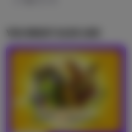
YOU MIGHT ALSO LIKE