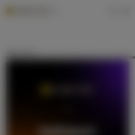
Skip
to
ES
content
HOME
NEWS
BGAMING SE LANZA CON BETSSON COMO PARTE DE UNA EXPANSIÓ