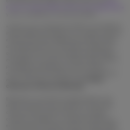
60 productos de estudio, incluidos éxitos como
Elvis
Frog en Las Vegas
,
Millón de frutas
,
Aztec Magic Deluxe
y otros, a operadores con licencia de Malta.
»
Siempre se ha considerado que MGA es la acreditación
imprescindible de la industria y nos complace reconocer
el hecho de que hemos llegado aquí. Durante el último
año, BGaming mostró un crecimiento increíble, por lo
que estamos aún más emocionados de poder llegar a
más jugadores con nuestro contenido. El futuro parece
prometedor para BGaming, con nuevas ofertas y
oportunidades de asociación para un crecimiento aún
mayor y una mejora constante
», señaló
Marina
Ostrovtsova, directora de BGaming.
BGaming es un proveedor de juegos dinámico y de
rápido crecimiento que se presenta en más de 300
casinos de todo el mundo. Gracias a un enfoque
centrado en el jugador y a un equipo de expertos, el
estudio produce contenido atractivo y de alta calidad