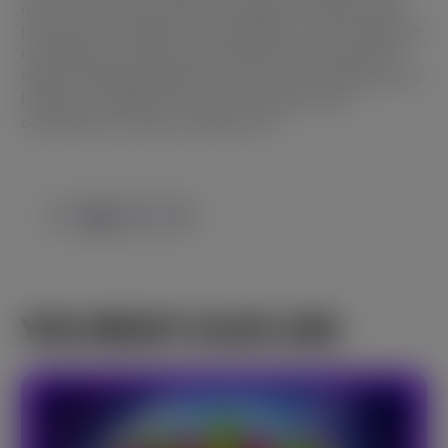
que convierte las apuestas en juegos. El objetivo del
proveedor es integrar su contenido con una variedad de
operadores de casinos de todo MGA en los próximos
meses. BGaming también cuenta con la certificación de
la OIM. Los juegos de la marca también están
certificados en Suecia y Bielorrusia.
YOU MIGHT ALSO LIKE