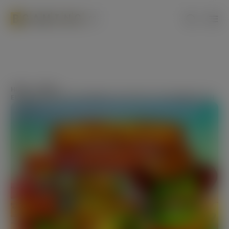
Skip
to
ES
content
HOME
NEWS
EL NUEVO TÍTULO DE BGAMING, GOLD RUSH, CON JOHNNY CASH