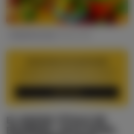
February 6, 2026
LANZAMIENTO DEL JUEGO
Comencemos una conversación
¿Te gustaría ponerte en contacto con BGaming
para hablar sobre cualquier tema? ¡Escríbenos!
CONTÁCTANOS
EL NUEVO TÍTULO DE
BGAMING, GOLD RUSH,