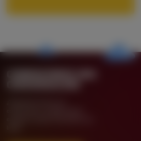
COMENCEMOS UNA
CONVERSACIÓN
¿Te gustaría iniciar una
conversación con BGaming en
cualquier campo? Escríbenos una
línea!