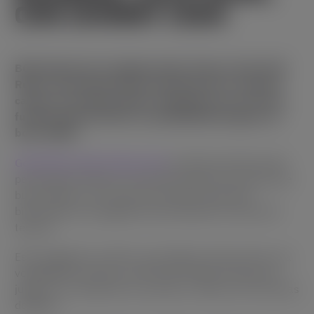
CON JOHNNY CASH
BGaming lanza la tragamonedas Johnny Cash Gold
Rush, una secuela de las aventuras de un vaquero
cactus en el Lejano Oeste, mejorada con una nueva
función Hold and Win y la posibilidad de ganar un
bote x5000.
Gold Fiebre with Johnny Cash
continúa la historia del
personaje principal, un atrevido vaquero de cactus que
busca dinero y oro. Esta vez, Johnny Cash da la
bienvenida a los jugadores del subsuelo en busca de
tesoros.
Esta tragaperras online con temática minera tiene una
volatilidad muy alta y un RTP del 96,8% mientras se
juega en un campo de 5 carretes y 3 filas con 25 formas
de ganar.