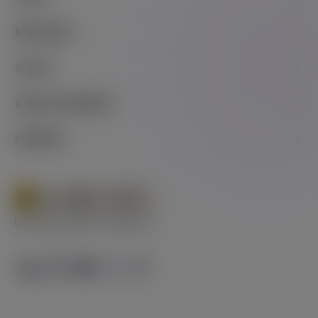
RANURAS
RASCAR
MERCADEO
INFORMAL
DADOS
HERRAMIENTAS
SOCIOS
LOTERÍA
TODOS LOS JUEGOS
EXCLUSIVAS DE MARCA
CLIENTES
VÍNCULOS RÁPIDOS
PROMOCIÓN DE SETS DE JUEGOS
AFILIADOS
NOTICIAS
ARTÍCULOS
EMPRESA
SOCIOS DE MEDIOS
ÁREA DEL CLIENTE
CONTACTE CON NOSOTROS
ACERCA DE NOSOTROS
CARRERAS
EVENTOS
JUEGO RESPONSABLE
DEMOSTRABLEMENTE JUSTO
GUÍA DE MARCA
COLABORACIONES CREATIVAS