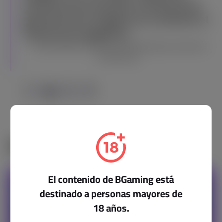
funciones para aumentar el potencial de
ganancias de la tragaperras y estimular el
interés de los jugadores.
Kate Puteiko, directora de marketing de productos
de BGaming
YOU MIGHT ALSO LIKE
El contenido de BGaming está
destinado a personas mayores de
18 años.