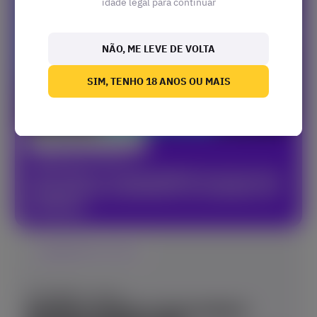
idade legal para continuar
NÃO, ME LEVE DE VOLTA
SIM, TENHO 18 ANOS OU MAIS
LANÇAMENTO DO JOGO
JANEIRO 11, 2024
DESCUBRA O CONHECIMENTO OCULTO DO
JAGUAR NOS GUARDIÕES DO SEGREDO DA
BGAMING
LANÇAMENTO DO JOGO
OUTUBRO 5, 2023
BGAMING OFERECE A ESCULTURAS E