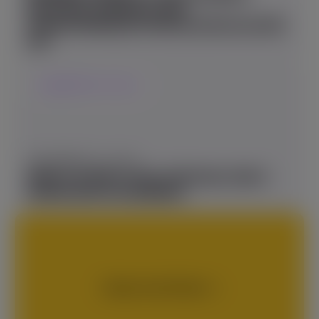
PINTURAS FAMOSAS UMA
TRANSFORMAÇÃO PROVOCATIVA NA ARTE
IZZI
LANÇAMENTO DO JOGO
NOVEMBRO 22, 2022
ABRA O COFRE E FAÇA FORTUNA COM O
GANGSTERZ DA BGAMING
TODAS AS NOTÍCIAS