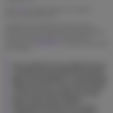
Clique
aqui
para jogar Gold Rush com o jogo de
demonstração Johnny Cash.
O lançamento de Gold Rush com Johnny Cash é
preliminar para outro grande lançamento da BGaming.
Uma nova versão do sucesso Lucky Lady Moon
aprimorada com
MEGAWAYS™
a mecânica será lançada
em 7 de julho.
Nosso estúdio tem como objetivo fornecer
o portfólio mais diversificado possível de
jogos de alta qualidade, e o slot Gold Rush
Johnny Cash com o recurso Hold and Win
se tornou uma ótima adição aos nossos
títulos. Aprimoramos a história
visualmente envolvente com o melhor