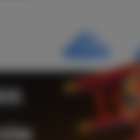
OS
IÓN