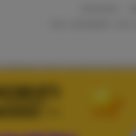
AFFILIATES HUB
CE
JUEGOS
PARA OPERADORES
SOCIOS
DE BGAMING GANA EL PREMIO AL MEJOR DIRECTOR DE PRODUCTO DEL