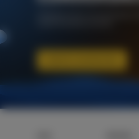
¿Te gustaría iniciar una conversación c
campo? Escríbenos una línea!
CONTACTE CON NOSOTROS
JOGOS
MERCADEO