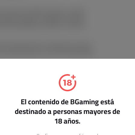
o prioriza el análisis de datos, recopila
pruebas de juego con jugadores reales e
rollo del juego para producir contenido
cación de Julia la han convertido en la mejor
u increíble impacto en el éxito de BGaming.
O LIKE
El contenido de BGaming está
destinado a personas mayores de
OTROS
18 años.