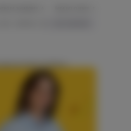
NTRO DE JUGADORES
ÁREA DEL CLIENTE
BLOG
ACERCA DE
TALK TO AN EXPERT
 AÑO EN LOS PREMIOS CASINOBEATS