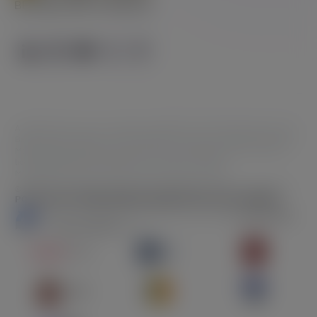
A Stable Games Ltd, com endereço registrado em 206, Wisely house, Old
Bakery Street, Valletta VLT 1451, Malta, é licenciada e regulamentada pela
Malta Gaming Authority para fornecer serviços de jogos tipo 1 sob uma
licença B2B Critical Gaming Supply (número da licença:
MGA/B2B/785/2020, emitida em 18 de Março de 2021).
© 2026 Todos Os Direitos Reservados. BGaming é uma marca registrada.
POLÍTICA DE PRIVACIDADE
SITEMAP
POLÍTICA DE COOKIES
This site is protected by reCAPTCHA and the Google
Privacy Policy
and
Terms of Service
apply.