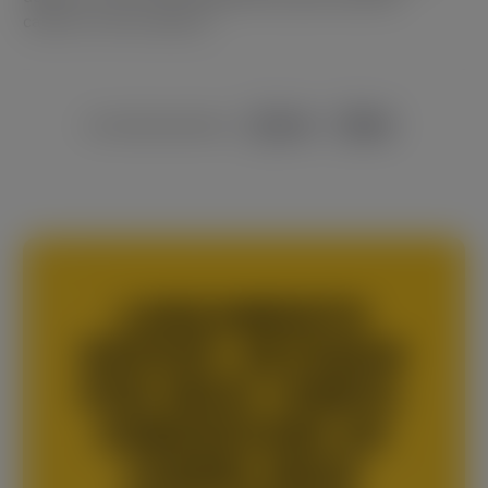
cassino on-line clássico.
Yes
0
No
0
IS THIS PAGE HELPFUL?
LANÇAMENTO
RÁPIDO. RETENHA
POR MAIS TEMPO.
DIMENSIONE DE
FORMA MAIS