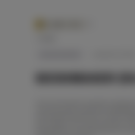
Skip
to
content
PT
VOLTAR
novembro 10, 202
APOSTAS EM ESPORTES
BOOKMAKER (OU
Uma casa de apostas ou bookie em iGaming 
serviços de apostas, definindo probabilidade
Essas plataformas gerenciam as apostas digi
para assegurar lucros. Seja uma pessoa ou u
desempenham um papel fundamental na facili