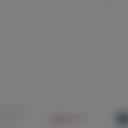
y house, Old Bakery
a pela Malta Gaming
nça B2B Critical
tida em 18 de