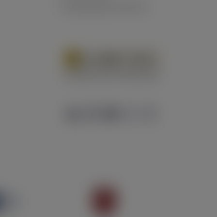
COLABORAÇÕES CRIATIVAS