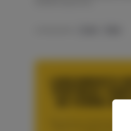
atividades de jogos de azar.
Yes
0
No
0
IS THIS PAGE HELPFUL?
LANÇAMENTO RÁ
POR MAIS TEMP
DE FORMA MAIS
Não crie do zero. Escolha velocidade,
Sabemos como lançar mais rapidamen