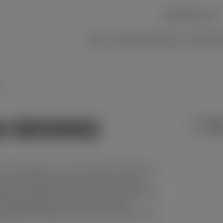
MAXWIN CLUB
JOGOS
PARA OPERADORES
PARCEIR
5
 BOOKIE)
é um indivíduo ou uma empresa que oferece
s e aceitando apostas em vários eventos.
talmente, garantindo mercados equilibrados
ma organização, as casas de apostas
tação das apostas esportivas on-line e das