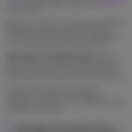
cassino
, apostas esportivas, cassino ao vivo,
loteria
e
esportes virtuais.
Depois de um ano recorde, a Superbet agora confiou na
BGaming para aprimorar sua proposta de jogos de
cassino para seus clientes Romenos. A colaboração
marca a terceira marca da BGaming na Romênia.
Olga Levshina, CCO da BGaming, disse:
“Estamos
muito satisfeitos em integrar uma seleção de nossos
jogos mais envolventes à renomeada plataforma da
Superbet após uma entrada com sucesso na Romênia.
“Essa parceria reconhece nossa posição de
crescimento no mercado e temos o prazer de
disponibilizar uma parte do nosso portfólio criativo para
os jogadores da Superbet.”
A BGaming é uma excelente parceira, e