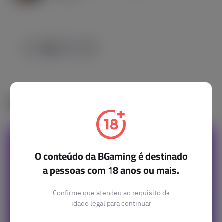
YOU MIGHT ALSO LIKE
O conteúdo da BGaming é destinado
a pessoas com 18 anos ou mais.
Confirme que atendeu ao requisito de
idade legal para continuar