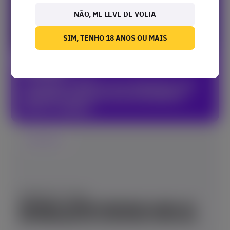
NÃO, ME LEVE DE VOLTA
SIM, TENHO 18 ANOS OU MAIS
PARCERIAS
DEZEMBRO 22, 2021
A BGAMING AMPLIA SUA PRESENÇA EM
CASSINOS SOCIAIS AO SE INTEGRAR À
OUSLEY GAMES!
PARCERIAS
AGOSTO 27, 2024
BGAMING FORMA PARCERIA GLOBAL DE
DISTRIBUIÇÃO DE CONTEÚDO COM ALEA