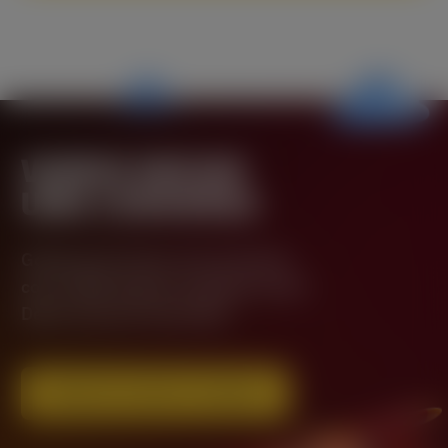
VAMOS INICIAR
UMA CONVERSA
Gostaria de iniciar uma conversa
com a BGaming em qualquer área?
Deixe-nos cair uma linha!
ENTRE EM CONTATO CONOSCO