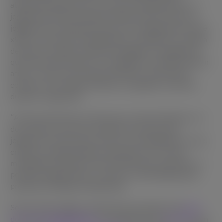
altamente gratificante com vários multiplicadores. O
jogo Bonus imita um jogo de futebol real, em que um
jogador dá um pênalti e acerta um multiplicador de até
x999. A soma dos multiplicadores coletados na rodada
de bônus se aplica à aposta do jogador. Os jogadores
que não querem deixar os resultados sorteados podem
ativar o recurso de compra de bônus, que permite
comprar uma rodada de bônus a qualquer momento
durante o jogo base.
“A Soccermania dá o clima para a Copa do Mundo, um
dos maiores encontros esportivos do ano! Para
jogadores prontos para mostrar sua habilidade e sorte,
criamos um jogo de bônus especial com um valor
multiplicador aleatório de até x999 para aumentar os
possíveis pagamentos”, comentou Yulia Aliakseyeva,
produtora de jogos da BGaming.
Soccermania segue o lançamento do último slot
Livro
dos Gatos MEGAWAYS™
e a sequência de
São Elvis
em