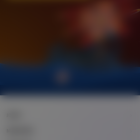
JOGOS
ESPAÇOS
RABISCO
MARKETING
CASUAL
DADOS