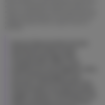
adicional abaixo do campo principal para obter vitórias
extras. Os multiplicadores Golden Key também são
ativados no jogo de bônus, desenterrando quatro baús
antigos cheios de diamantes. Como Gift X
,
esta terra
congelada também oferece um ganho máximo de
€250.000.
Este ano, fizemos de tudo com nossa
deslumbrante seleção sazonal,
oferecendo quatro jogos online
verdadeiramente criativos e bem
projetados para nossos jogadores. Gift X,
nosso emocionante jogo de crash,
apresenta o adorável Papai Noel como
estrela principal e uma opção de aposta
múltipla, enquanto o Slot Machine X-mas
Edition certamente evocará memórias