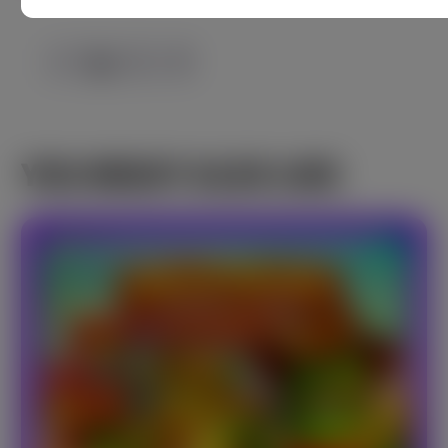
YOU MIGHT ALSO LIKE