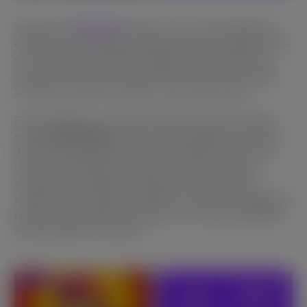
Jogo Crash
Presente X
testa os nervos dos jogadores
enquanto o Papai Noel carrega seu trem com presentes
e corre pelo céu, deixando presentes à medida que
avança. Eles devem sacar dinheiro antes que o alegre
St. Nick e suas renas voltem à Terra para vencer.
Para impulsionar o espírito natalino, Gift X é lançado
em
1º de dezembro
e oferece aos jogadores a chance
de fazer duas apostas por rodada, dando a eles duas
chances de adivinhar quando o crash acontecer e
aumentar seus ganhos. O jogo RTP crash de 97%
também inclui o jogo automático, para que os jogadores
possam automatizar seu jogo e ter a chance de ganhar
até €250.000 no máximo.