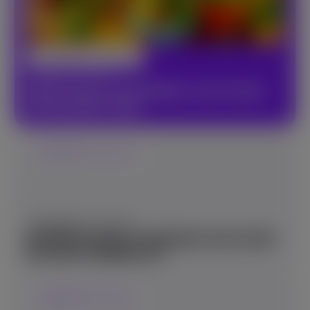
LANÇAMENTO DO JOGO
JUNHO 16, 2022
NOVO TÍTULO DA BGAMING, GOLD RUSH,
COM JOHNNY CASH
LANÇAMENTO DO JOGO
FEVEREIRO 15, 2024
BGAMING REVIVE A MECÂNICA EXCLUSIVA
DE LUCKY 8 MERGE UP™
LANÇAMENTO DO JOGO