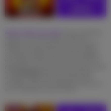
Edição de Natal de caça-níqueis
abraça a nostalgia das
máquinas caça-níqueis vintage, convidando os
jogadores a puxar a alavanca e girar os três cilindros,
revelando os símbolos clássicos do cassino. Neste
caça-níqueis vermelho e dourado de alta volatilidade,
três símbolos de bônus se tornam fixos e acionam o
jogo de bônus, com potencial para três respins. Lançado
em
7 de dezembro
, cada nova moeda neste jogo
recomeça a rodada. Quanto mais moedas forem
concedidas, maior será o multiplicador, variando de x3
até um multiplicador máximo de x2024.