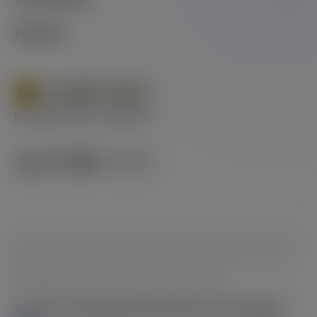
PROMO DE CONJUNTOS DE JOGOS
AFILIADOS
NOTÍCIAS
ARTIGOS
EMPRESA
PARCEIROS DE MÍDIA
ÁREA CLIENTE
ENTRE EM CONTATO CONOSCO
SOBRE NÓS
CARREIRAS
EVENTOS
JOGO RESPONSÁVEL
COMPROVADAMENTE JUSTO
GUIA DA MARCA
COLABORAÇÕES CRIATIVAS
A Stable Games Ltd, com endereço registrado em 206, Wisely house, Old
Bakery Street, Valletta VLT 1451, Malta, é licenciada e regulamentada pela
Malta Gaming Authority para fornecer serviços de jogos tipo 1 sob uma
licença B2B Critical Gaming Supply (número da licença:
MGA/B2B/785/2020, emitida em 18 de Março de 2021).
© 2026 Todos Os Direitos Reservados. BGaming é uma marca registrada.
POLÍTICA DE PRIVACIDADE
SITEMAP
POLÍTICA DE COOKIES