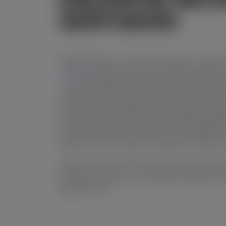
SORTUDOS!
A BGaming tem o prazer de anunciar o lança
Clovers
. Levamos um caça-níqueis clássico a
o mundo já gostaram do nosso jogo Four Luck
modos, mais vitórias: jogue com 5, 20, 40 ou
claro, trevo de 4 folhas como símbolos princ
de presentes divertidos e incrivelmente gen
emocionante será o encontro com Ladyluck. 
bolsos com ouro! Quem recusaria essa chan
All Lucky Clovers é um caça-níqueis que você
clássico, assim como a riqueza, é sempre u
jogo da sorte!