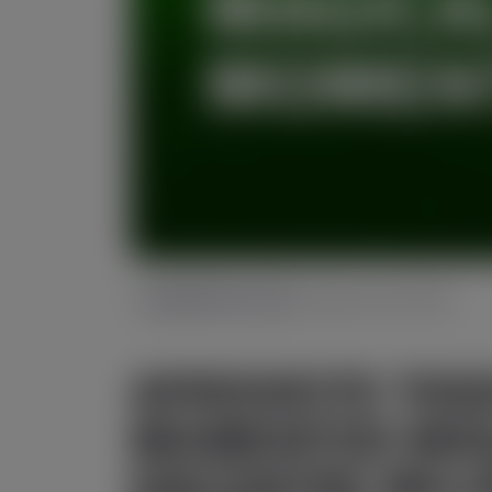
January 28, 2026
LANÇAMENTO DO JOGO
APROVEITE TOD
MOMENTOS MÁG
ENCONTRE MILH