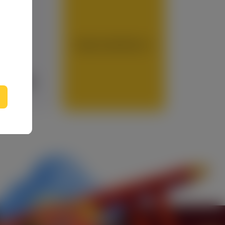
TODAS AS NOTÍCIAS
GAMING
IRO