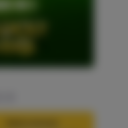
Vamos conversar