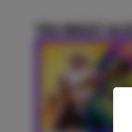
YOU MIGHT ALS