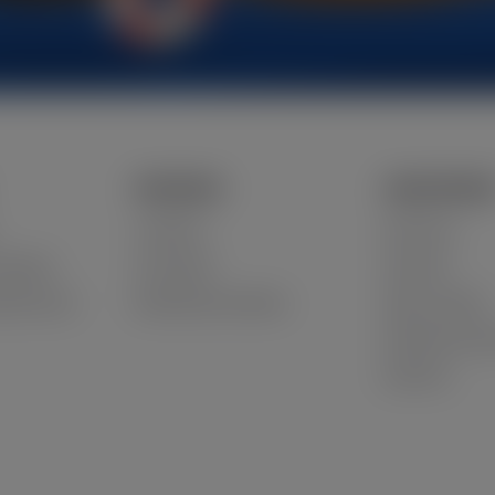
PARCEIROS
LINKS RÁPIDO
CLIENTES
NOTÍCIAS
A MARCA
AFILIADOS
ARTIGOS
JUNTOS DE
PARCEIROS DE MÍDIA
ÁREA CLIENTE
ENTRE EM CON
EVENTOS