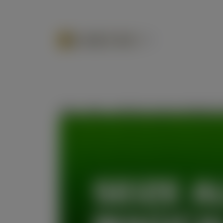
Skip
to
content
PT
HOME
NEWS
APROVEITE TODOS OS MOMENTOS 