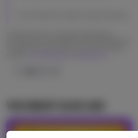
Ruslan Shakhlovich, designer de jogos da BGaming
Os búfalos estão em movimento. Experimente a
demonstração do Grand Buffalo Hold and Win BGaming
ou explore mais caça-níqueis com temas de animais,
incluindo o
Grand Mustang
, em
bgaming.com
.
YOU MIGHT ALSO LIKE