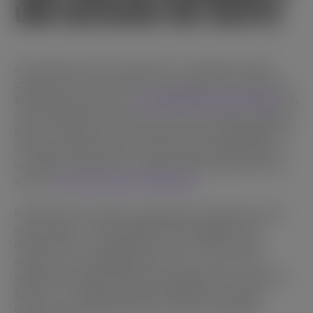
UM SUCESSO NO OESTE
A manada está em movimento e as planícies estão
chamando você. A linha de caça-níqueis de animais do
BGaming avança com o
Grand Buffalo Hold and Win
, um
novo lançamento #Classic em que um poderoso búfalo
lidera o caminho em um passeio de alta volatilidade. A
mecânica Hold and Win, a forte ação multiplicadora e
um prêmio máximo de ×5.000 já estão esperando por
você na
demonstração do BGaming
.
O Velho Oeste sempre recompensou aqueles que vão
mais longe, e o Grand Buffalo Hold and Win não é
diferente. Em uma grade de 6×8, os Wilds podem
aparecer com multiplicadores de ×2, ×3 ou ×5, os
símbolos Fireball adicionam multiplicadores à ação de
Bônus e os símbolos Lightning dividem as células
durante o jogo de Bônus para revelar posições de