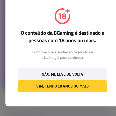
O conteúdo da BGaming é destinado a
pessoas com 18 anos ou mais.
Confirme que atendeu ao requisito de
idade legal para continuar
LANÇAMENTO DO JOGO
JUNHO 28, 2024
NÃO, ME LEVE DE VOLTA
BGAMING ENRIQUECE SEU PORTFÓLIO DE
JOGOS COM 5 TÍTULOS EM JULHO
SIM, TENHO 18 ANOS OU MAIS
PARCERIAS