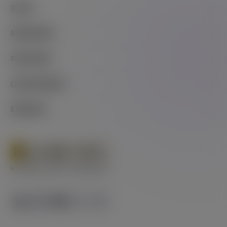
JOGOS
ESPAÇOS
RABISCO
MARKETING
CASUAL
DADOS
FERRAMENTAS
PARCEIROS
LOTERIA
TODOS OS JOGOS
EXCLUSIVOS DA MARCA
CLIENTES
LINKS RÁPIDOS
PROMO DE CONJUNTOS DE JOGOS
AFILIADOS
NOTÍCIAS
ARTIGOS
EMPRESA
PARCEIROS DE MÍDIA
ÁREA CLIENTE
ENTRE EM CONTATO CONOSCO
SOBRE NÓS
CARREIRAS
EVENTOS
JOGO RESPONSÁVEL
COMPROVADAMENTE JUSTO
GUIA DA MARCA
COLABORAÇÕES CRIATIVAS