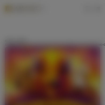
Skip
to
PT
content
HOME
NEWS
O GRAND BUFFALO HOLD AND WIN DA BGAMING É UM SUCESSO NO 