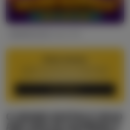
August 3, 2026
LANÇAMENTO DO JOGO
Vamos conversar
Gostaria de conversar com a BGaming sobre
qualquer assunto? Entre em contato conosco!
FALE CONOSCO
O GRAND BUFFALO HOLD
AND WIN DA BGAMING É