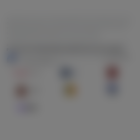
A Stable Games Ltd, com endereço registrado em 206, Wisely house, Old
Bakery Street, Valletta VLT 1451, Malta, é licenciada e regulamentada pela
Malta Gaming Authority para fornecer serviços de jogos tipo 1 sob uma
licença B2B Critical Gaming Supply (número da licença:
MGA/B2B/785/2020, emitida em 18 de Março de 2021).
© 2026 Todos Os Direitos Reservados. BGaming é uma marca registrada.
POLÍTICA DE PRIVACIDADE
SITEMAP
POLÍTICA DE COOKIES
This site is protected by reCAPTCHA and the Google
Privacy Policy
and
Terms of Service
apply.