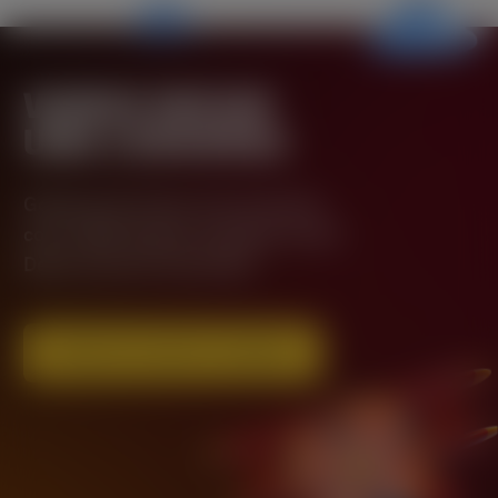
VAMOS INICIAR
UMA CONVERSA
Gostaria de iniciar uma conversa
com a BGaming em qualquer área?
Deixe-nos cair uma linha!
ENTRE EM CONTATO CONOSCO