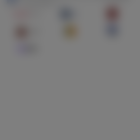
and
Terms of Service
apply.