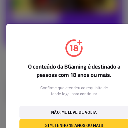
LANÇAMENTO DO JOGO
JUNHO 28, 2024
BGAMING ENRIQUECE SEU PORTFÓLIO DE
JOGOS COM 5 TÍTULOS EM JULHO
LANÇAMENTO DO JOGO
O conteúdo da BGaming é destinado a
pessoas com 18 anos ou mais.
ABRIL 30, 2026
FEBRE DO FUTEBOL NAS PROFUNDEZAS
Confirme que atendeu ao requisito de
DO OCEANO: 6 NOVOS LANÇAMENTOS DA
idade legal para continuar
BGAMING EM MAIO
NÃO, ME LEVE DE VOLTA
LANÇAMENTO DO JOGO
SIM, TENHO 18 ANOS OU MAIS