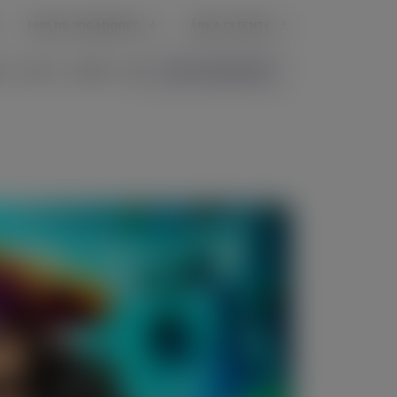
HUB DE JOGADORES
ÁREA CLIENTE
OS
BLOG
SOBRE
TALK TO AN EXPERT