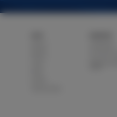
JOGOS
MARKETING
ESPAÇOS
FERRAMENTAS
RABISCO
EXCLUSIVOS D
CASUAL
PROMO DE CON
JOGOS
DADOS
LOTERIA
TODOS OS JOGOS