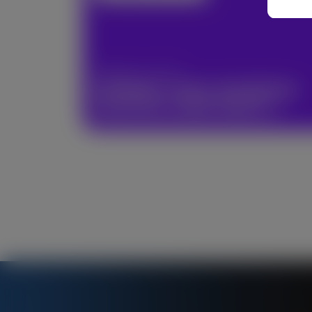
JUNHO 25, 2024
BGAMING LANÇA SEQUÊNCIA
CELESTIAL ALIEN FRUITS 2