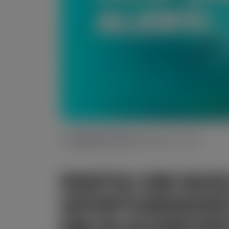
August 3, 2026
LANÇAMENTO DO JOGO
PARTIU EM BUS
OPORTUNIDADES
EM BLACKBEARD