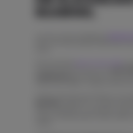
BGAMING.
A aventura de alta volatilidade do
Blackbear
hoje, com a demonstração do BGaming a apena
do slot.
Este emocionante
jogo de cassino online
em c
em busca de tesouros junto com o
pirata len
multiplicadores
que aumentam a cada cascat
ainda mais por Wilds e 2 opções atraentes d
Escolha a alternativa para atender à sua nec
garantidas
ou ganhe de 7 a 11 deles usando
compra. Seja qual for a sua decisão, e mes
Compra, você pode esperar sessões rápidas, 
vitórias.