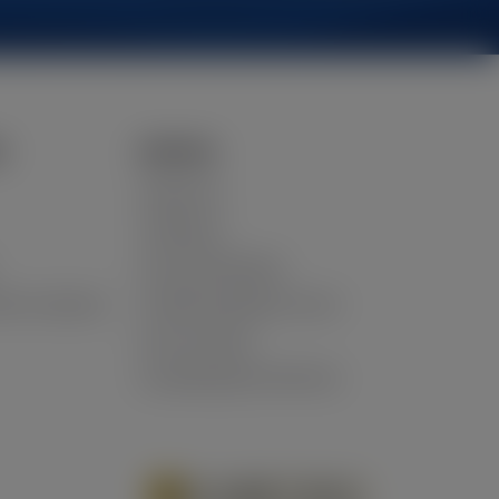
S
EMPRESA
SOBRE NÓS
CARREIRAS
JOGO RESPONSÁVEL
TATO CONOSCO
COMPROVADAMENTE JUSTO
GUIA DA MARCA
COLABORAÇÕES CRIATIVAS