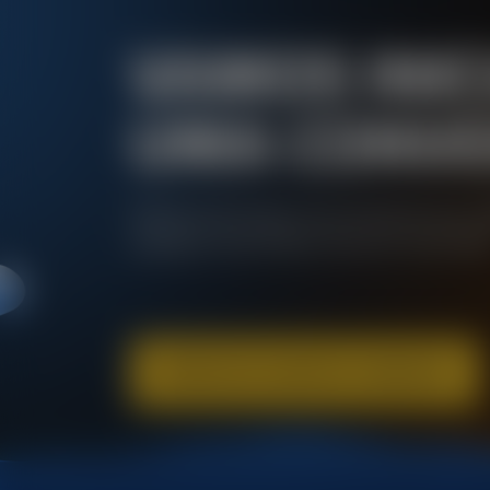
VAMOS INIC
UMA CONV
Gostaria de iniciar uma conversa com 
qualquer área? Deixe-nos cair uma linha
ENTRE EM CONTATO CONOSCO