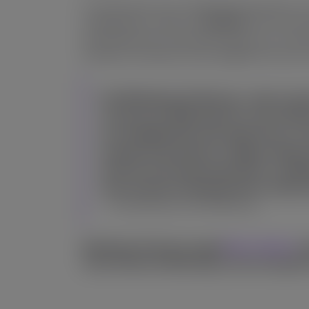
A matemática forte do Blackbeard’s Bounty 
multiplicador máximo e
96,20%
RTP. As trav
profundamente envolventes graças aos visuai
símbolos animados de alto pagamento que tor
Em Blackbeard’s Bounty, cada casc
vez que um Wild aparece, ele mantém
um multiplicador que pode levar a 
ousado tema pirata e a figura icônic
meio de arte impressionante e estil
uma aventura inesquecível e cheia 
Julia Alekseeva, CPO da BGaming
Blackbeard’s Bounty segue
Retro Trader’s
es
novos títulos da BGaming a serem lançado