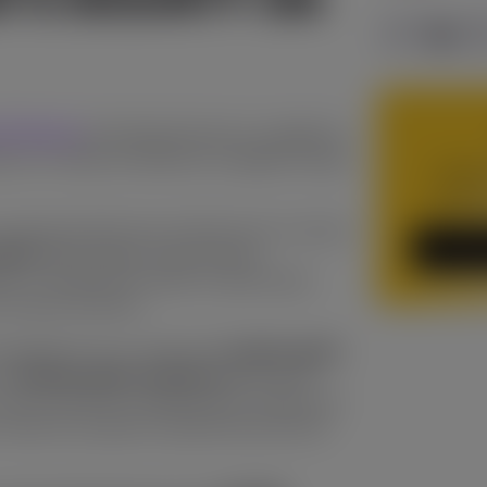
d’s Bounty
está disponível para os jogadores
s um clique de distância na página do jogo
Gostar
qualqu
ascata permite que você percorra os mares
dário
Barba Negra. Apresentando
a, a mecânica do cluster é aprimorada
e compra de bônus.
essidade de risco: obtenha
7 rodadas grátis
 o
Rodadas grátis aleatórias
Recurso de
mo que você evite completamente o Bônus de
cheias de suspense e grande potencial de