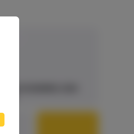
 DO JOGO
026
 SHOT DA BGAMING: CADA
CONTA