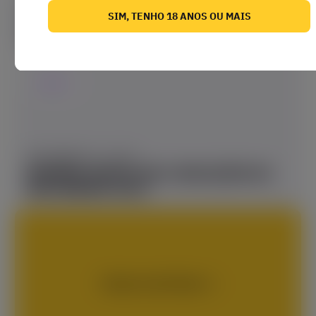
BGAMING FAZ PARCERIA COM A
SIM, TENHO 18 ANOS OU MAIS
PLAYGREEN PARA SE EXPANDIR NO
MERCADO LATINO-AMERICANO
EVENTO
NOVEMBRO 13, 2023
BGAMING VENCEU EM 2 INDICAÇÕES NO
EIGE AWARDS 2023!
TODAS AS NOTÍCIAS