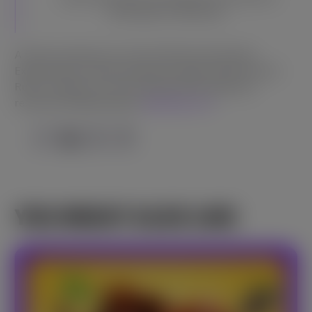
publicação na BGaming
A fortuna espera por você na floresta de bambu.
Experimente a demonstração do jogo Panda Fortune
Rush e explore os outros lançamentos gratuitos
recentes da BGaming em
bgaming.com
.
YOU MIGHT ALSO LIKE