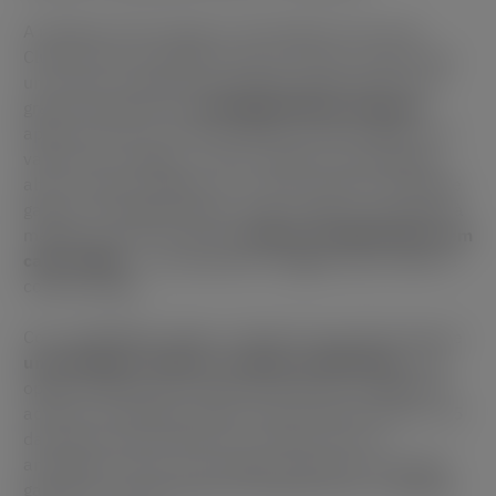
A máquina caça-níqueis é construída em torno de
Cluster Pays, com ganhos que se formam sempre que
um número suficiente de símbolos iguais aparece na
grade. No jogo base,
os Multiplicadores Surpresa
aparecem em um a três símbolos a cada rodada, com
valores que chegam a ×50 e mantêm a antecipação
alta. Se você conseguir 12 ou mais Scatters Você pode
ganhar 10 Rodadas Grátis, onde a ação se intensifica à
medida que três símbolos
recebem multiplicadores em
cada rodada
– com possíveis retriggers para manter a
comemoração.
Com volatilidade média, o Panda Fortune Rush oferece
uma dinâmica estável e sessões equilibradas
. Uma
opção de Bônus de Compra permite que os jogadores
acionem as Rodadas Grátis instantaneamente por ×25
da aposta total, enquanto os visuais ricos, as
animações suaves e um design totalmente otimizado
garantem uma experiência tranquila tanto no desktop