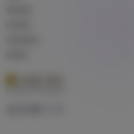
ESPAÇOS
RABISCO
MARKETING
CASUAL
DADOS
FERRAMENTAS
PARCEIROS
LOTERIA
TODOS OS JOGOS
EXCLUSIVOS DA MARCA
CLIENTES
LINKS RÁPIDOS
PROMO DE CONJUNTOS DE JOGOS
AFILIADOS
NOTÍCIAS
ARTIGOS
EMPRESA
PARCEIROS DE MÍDIA
ÁREA CLIENTE
ENTRE EM CONTATO CONOSCO
SOBRE NÓS
CARREIRAS
EVENTOS
JOGO RESPONSÁVEL
COMPROVADAMENTE JUSTO
GUIA DA MARCA
COLABORAÇÕES CRIATIVAS