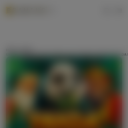
Skip
to
PT
content
HOME
NEWS
UMA NOVA ERA DE OURO COMEÇA COM O PANDA FORTUNE RUSH DA