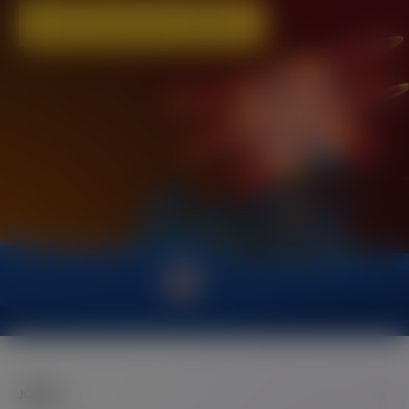
ENTRE EM CONTATO CONOSCO
JOGOS