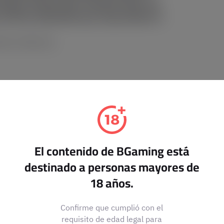
Plinko, Rocket Dice y Head & Tails. Por
ofertas especiales que sorprenderán a
BizDev de BGaming
O LIKE
El contenido de BGaming está
EVENTO
destinado a personas mayores de
18 años.
MARZO 27, 
Confirme que cumplió con el
CONOCE 
requisito de edad legal para