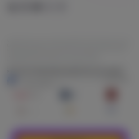
A Stable Games Ltd, com endereço registrado em 206, Wisely house, Old
Bakery Street, Valletta VLT 1451, Malta, é licenciada e regulamentada pela
Malta Gaming Authority para fornecer serviços de jogos tipo 1 sob uma
licença B2B Critical Gaming Supply (número da licença:
MGA/B2B/785/2020, emitida em 18 de Março de 2021).
© 2026 Todos Os Direitos Reservados. BGaming é uma marca registrada.
POLÍTICA DE PRIVACIDADE
SITEMAP
POLÍTICA DE COOKIES
This site is protected by reCAPTCHA and the Google
Privacy Policy
and
Terms of Service
apply.