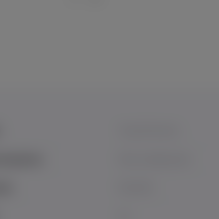
Taxa De Acerto
 Anywhere
Max.multiplicador
ada
Max Win
ID