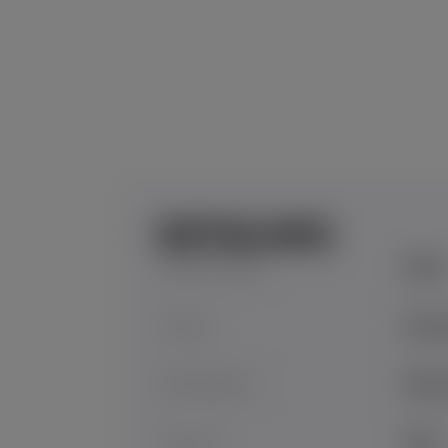
DETALHES
Tipo De Jogo
Slots
Linhas
Pays
Volatilidade
Elev
Taxa FS
395