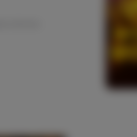
ueis é Velho Oeste.