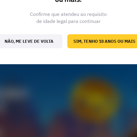
Confirme que atendeu ao requisito
de idade legal para continuar
NÃO, ME LEVE DE VOLTA
SIM, TENHO 18 ANOS OU MAIS
XIMO
E
E