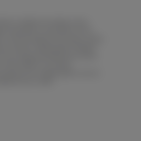
 botas e chapéus de cowboy, armas,
ns relevantes e ouvirá gritos, tiros e
. O slot tem bobinas de recarga e muitos
tes. Existem rodadas grátis, símbolos
so de recarga que pode lhe dar vitórias
m cada rodada e um símbolo
ue aparece nas rodadas grátis e usa um
leatório de x2 a x100.
slot pagam em qualquer lugar da tela, e
determinados pelo número dos mesmos
dos em uma rodada.