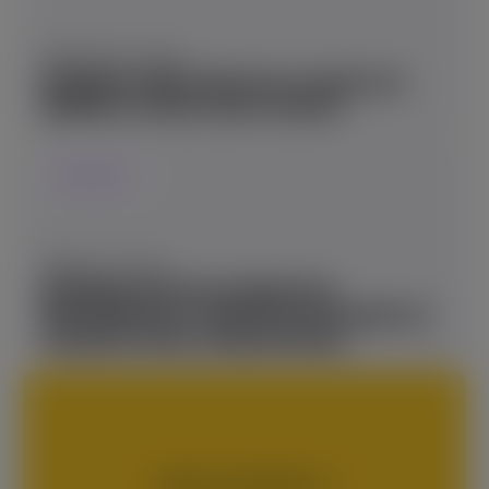
AGOSTO 29, 2022
BGAMING AMPLIARÁ SEU ALCANCE NA
AMÉRICA LATINA COM A SOLBET
PARCERIAS
ABRIL 30, 2021
BGAMING ENTRA NO MERCADO
BIELORRUSSO: O PORTFÓLIO DA MARCA É
LANÇADO COM O GRANDCASINO
TODAS AS NOTÍCIAS