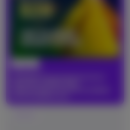
PARCERIAS
ABRIL 29, 2022
A BGAMING FOI RECONHECIDA PELOS
PRINCIPAIS PRÊMIOS PARA
FORNECEDORES DO SETOR DE IGAMING
EGR B2B AWARDS 2022
PARCERIAS