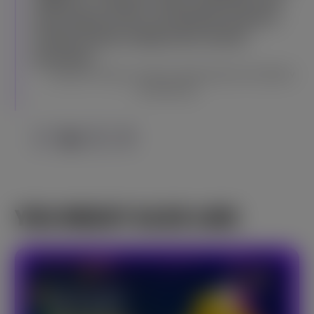
uma empresa tão conceituada quanto a
Ousley Games esteja entre nossos
parceiros.
Alexandr Shavel, chefe do departamento de BizDev
da BGaming
YOU MIGHT ALSO LIKE