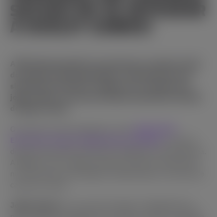
SOCIAIS AO SE INTEGRAR
À OUSLEY GAMES!
A BGaming expandiu sua presença no espaço social
do cassino! O iGaming Studio, conhecido por seus
slots Brand Exclusive, integrou seu conteúdo aos
jogos Ousley, uma das principais operadoras alemãs
de jogos sociais.
O acordo viu slots populares, como
Aloha King
Elvis
,
Elvis Frog em Vegas
,
Bonanza Billion
,
e outros
disponíveis gratuitamente para jogadores da SpinArena.
A ligação com os jogos Oously é um passo importante
no crescimento estratégico da BGaming no mercado de
cassinos sociais.
Jogos Oously
é um serviço de jogos multiplataforma
para milhões de jogadores em todo o mundo. A solução