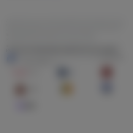
A Stable Games Ltd, com endereço registrado em 206, Wisely house, Old
Bakery Street, Valletta VLT 1451, Malta, é licenciada e regulamentada pela
Malta Gaming Authority para fornecer serviços de jogos tipo 1 sob uma
licença B2B Critical Gaming Supply (número da licença:
MGA/B2B/785/2020, emitida em 18 de Março de 2021).
© 2026 Todos Os Direitos Reservados. BGaming é uma marca registrada.
POLÍTICA DE PRIVACIDADE
SITEMAP
POLÍTICA DE COOKIES
This site is protected by reCAPTCHA and the Google
Privacy Policy
and
Terms of Service
apply.