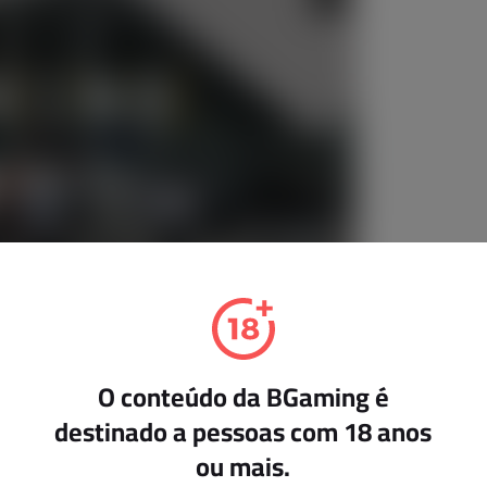
O conteúdo da BGaming é
O LIKE
destinado a pessoas com 18 anos
ou mais.