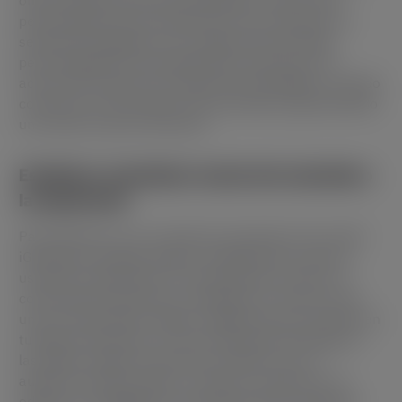
ofrecer promociones personalizadas. Cuanto más
personalizada sea la experiencia, más valorados se
sentirán los jugadores. Las sugerencias de juego
personalizadas, las bonificaciones exclusivas y el
acceso VIP mejoran la satisfacción del jugador, creando
conexiones emocionales más profundas y garantizando
una mayor tasa de retención.
Establecer autoridad a través del contenido o
la experiencia
Para destacar en un mundo tan saturado como el del
iGaming, no puedes esperar simplemente a que los
usuarios te descubran. Es esencial para mostrar tu
conocimiento del sector y establecer tu casino como
una voz autorizada. Publicar regularmente contenido en
tu blog e interactuar con los entusiastas del juego en
las redes sociales te permite compartir con tu
audiencia valiosas ideas, consejos y tendencias. Si
educas a tus jugadores y les proporcionas contenido