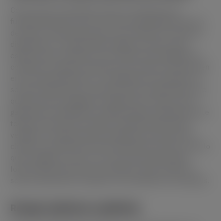
Como hemos subrayado antes, la coherencia es
fundamental para crear una fuerte identidad de marca
de casino. Cada interacción con el cliente en todos los
dispositivos y canales debe reflejar el mismo tono,
estilo visual y mensaje. Las incoherencias debilitan la
confianza y pueden confundir a los usuarios sobre quién
eres y qué representas. La calidad de tus productos y
servicios debe estar a la altura de las expectativas que
quieres que tus jugadores tengan de tu casino. Para
garantizar la alineación, puedes auditar periódicamente
todos los puntos de contacto, desde las directrices
verbales y visuales hasta los guiones de atención al
cliente y los elementos de la interfaz de usuario. Todo lo
que el jugador ve, lee y con lo que interactúa debe
formar parte del mismo ecosistema. Esto incluye no
sólo los elementos visuales, sino también los mensajes.
Recoger opiniones y optimizar