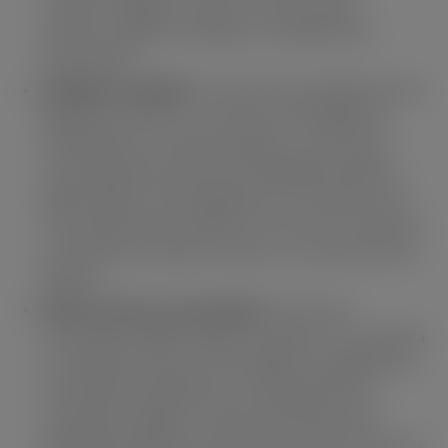
nombre. El objetivo es que tu marca evoque
emoción, calidad y confianza, no indiferencia y
aburrimiento.
Confianza y lealtad.
Es mucho más probable que los
jugadores vuelvan a un casino que satisfaga sus
necesidades y se sientan seguros. La marca del
casino garantiza coherencia y fiabilidad mediante
pagos rápidos y alta seguridad. Con el tiempo, esto
crea relaciones de confianza con la marca y fomenta
la retención de clientes, lo que a su vez aumenta los
ingresos.
El boca a boca y la promoción.
Una marca
reconocible y fiable se gana el respeto y se considera
un estándar del sector. Esto obliga a los jugadores a
recomendar la plataforma, lo que garantiza un
crecimiento orgánico, mucho más eficaz que la
publicidad tradicional. A día de hoy, el boca a boca es