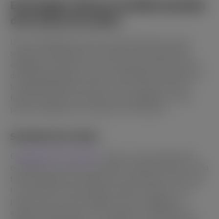
Estrategias eficaces de diferenciación
de la marca de casino
Una estrategia de marca de casino eficaz es lo que
separa a las plataformas de éxito de las fácilmente
olvidables. Destacar en un mercado saturado como el
del iGaming requiere tácticas específicas centradas en
la singularidad de la marca y en la creación de una
fuerte conexión emocional con los jugadores. En los
párrafos siguientes se explica cómo hacerlo.
Sé dueño de tu nicho
El
negocio de los casinos
online es extremadamente
competitivo y está muy saturado. Intentar atraer a todo
tipo de jugadores sólo llevaría a mimetizarse. Para que
tu marca de casino destaque, debes centrarte en tu
propio nicho, ya sean juegos en vivo, tragaperras,
apuestas deportivas, etc. Al adaptar tu plataforma a