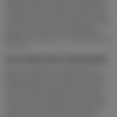
segmentos específicos, no sólo creas una experiencia
más atractiva, sino que también te conviertes en una
autoridad de nicho en el mercado. Puede parecer que
un enfoque de nicho limita tu alcance, pero en realidad
tiene un mayor impacto. Es más probable que los
jugadores de ese nicho se sientan comprendidos y
atendidos, lo que conduce a un crecimiento orgánico del
boca a boca.
Tener un impacto social o emocional positivo
Aunque las características y las bonificaciones son
factores muy importantes, no bastan para crear una
fidelidad duradera. Sólo una conexión emocional más
profunda a nivel humano puede hacerlo. Una de las
formas más eficaces de fidelizar es contar historias.
Una narrativa de marca sólida se nutre de emociones
como la emoción, la confianza o la pertenencia. Esto
puede hacerse compartiendo historias reales de