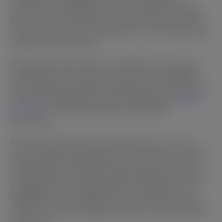
experiencia de juego? Estos son tus objetivos a largo
plazo y tienen un poderoso impacto en la evolución de
tu marca. Deben ser los principios rectores de todos los
aspectos de tu empresa.
Otro aspecto esencial de tu estrategia es construir la
identificación de tu marca, es decir, su personalidad.
¿Es un lugar para grandes apostadores o está abierto a
todo tipo de jugadores? ¿Es para tragaperras y
juegos
de casino
o es más adecuado para apuestas
deportivas?
Por último, debes definir los valores de tu marca, es
decir, los principios que guían tus decisiones y acciones,
respondiendo a preguntas que los usuarios aún no se
han planteado. Los valores fundamentales que atraen a
los jugadores son la seguridad, la transparencia y la
fiabilidad. Crean confianza, lo que es importante para
cultivar una base de jugadores leales y mejorar el ROI a
largo plazo.