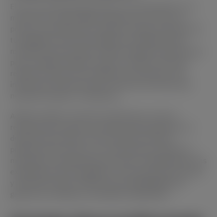
El sector del iGaming evoluciona continuamente, y la
marca de tu casino debe evolucionar con él. Es un
proceso continuado que requiere recabar opiniones de
tus jugadores más que analizar las tendencias del
mercado. De este modo, podrás entender qué funciona
para tu público objetivo y qué no. Utiliza no sólo las
reseñas en línea, sino también las encuestas y las
interacciones directas para encontrar las áreas que
necesitan mejorar o reforzarse.
Además, debes controlar los KPI clave, como la
retención de usuarios, la satisfacción del cliente y la
duración de la sesión. Esto te permite medir la
preferencia de marca y, en consecuencia, refinar los
mensajes y la experiencia de usuario, adaptándote a las
expectativas de los jugadores. Una marca que escucha
y evoluciona tiene muchas más probabilidades de
ganarse la confianza y la lealtad a largo plazo.