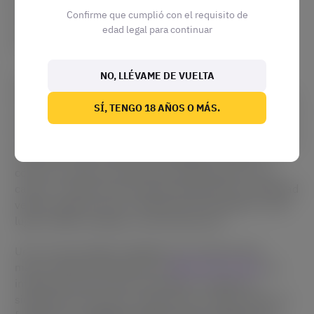
estrategia y personalidad de marca en un lenguaje
Confirme que cumplió con el requisito de
visual que se comunique con los jugadores en cada
edad legal para continuar
punto de contacto.
La primera etapa, y la más importante, de la
NO, LLÉVAME DE VUELTA
elaboración de la identidad visual de tu marca es crear
un logotipo que represente la esencia de la empresa. Es
SÍ, TENGO 18 AÑOS O MÁS.
esencial para recordar la marca, por lo que debe incluir
no sólo el nombre, sino también los colores de la marca.
Cada tono tiene relevancia psicológica e influye en
cómo los usuarios conectan emocionalmente con tu
casino. La elección de la paleta depende de tu identidad
verbal: ¿quieres que tu mensaje sea más lúdico o más
lujoso? ¿Más tranquilo o más aventurero?
Una vez que tengas el logotipo y los colores de la
marca, puedes centrarte en el
diseño del casino
y la
interfaz de usuario (IU). Esta última no debe ser
simplemente atractiva visualmente, también debe ser