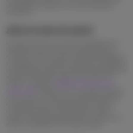
que destaque y prospere en un entorno altamente
competitivo.
¿Qué es la marca de casino?
La marca de casino es la creación estratégica de una
identidad única que da forma a la percepción de la
marca de tu casino. Va mucho más allá de los logotipos
y los gráficos, y se extiende a los diseños que definen la
personalidad del casino. Sin embargo, las estrategias de
marca de casino online eficaces no se limitan a la
estética y a seguir las
tendencias del sector de los
casinos online
. Implican crear una conexión emocional
entre el usuario y el casino. Una experiencia de juego
memorable convence al jugador para que vuelva y
recomiende el casino a otras personas. Al mismo
tiempo, una identidad única diferencia al casino de los
miles de competidores del mercado mundial.