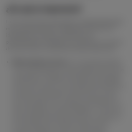
¿Por qué es importante?
La marca del casino desempeña un papel fundamental
en la creación del éxito a largo plazo. Da forma a la
identidad de la empresa y proporciona un
posicionamiento competitivo. En particular, una marca
de casino fuerte es importante porque proporciona:
Diferenciación de marca.
En un mercado saturado
como el del iGaming, es esencial diferenciarte de tus
competidores. El objetivo principal de la estrategia
de marca de casino es crear experiencias distintas y
conexiones emocionales. Esto hace que tu marca
sea reconocible como un destino memorable en el
sector del juego. Como dijo Jeff Bezos, “tu marca es
lo que la gente dice de ella cuando tú no estás”. Es
en lo que piensan los clientes cuando oyen el