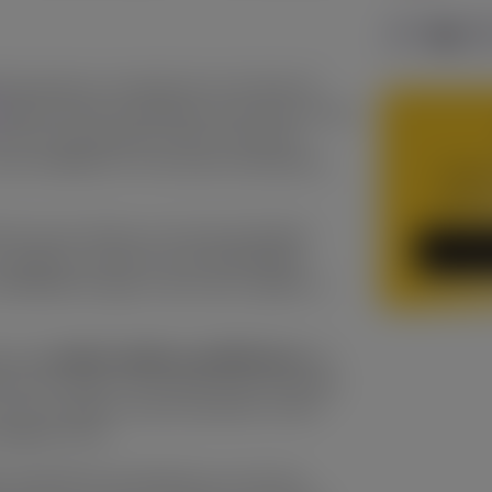
ing captura a emoção de um tiroteio de
jogo de vitória instantânea. Este título casual
ma nova perspectiva sobre a diversão
suas sandálias em uma praia ensolarada e
Gostar
qualqu
 de outros títulos com tema de futebol,
 qualquer momento. Essa flexibilidade
atilidade do jogo: menor para o goleiro e
l para
sessões rápidas e gratificantes
. Se
ocar seu chute, com chutes mais arriscados
cê é o goleiro, precisa adivinhar onde o
 pagando mais.
 experiência de pênaltis por meio dos