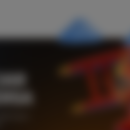
IAR
ERSA
a BGaming em
!