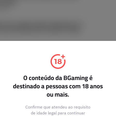
sessões.
Gaming
onível na página oficial do bgaming.com, e
rovedor BGaming serão lançados ao longo
O LIKE
O conteúdo da BGaming é
destinado a pessoas com 18 anos
LANÇAMENTO
ou mais.
Confirme que atendeu ao requisito
de idade legal para continuar