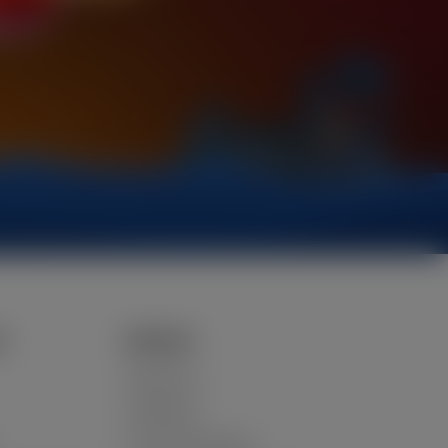
S
EMPRESA
SOBRE NÓS
CARREIRAS
JOGO RESPONSÁVEL