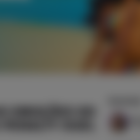
Autor(es
AS EMOÇÕES DO
Mar
 PENALTY DUEL
PR m