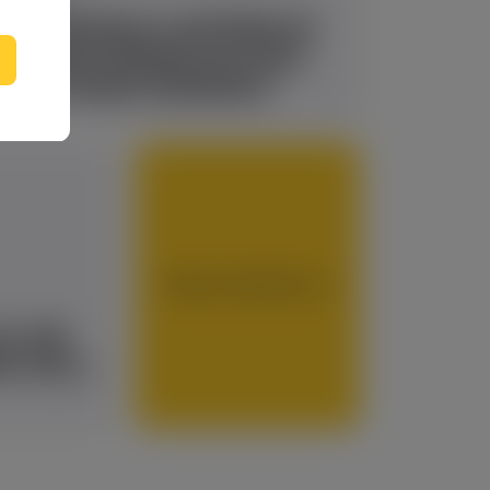
17, 2022
NG CONTINUA A HISTÓRIA DE
ILIZAÇÃO PERDIDA NO CAÇA-
 AZTEC MAGIC BONANZA!
TODAS AS NOTÍCIAS
43: UM
G CHILLI