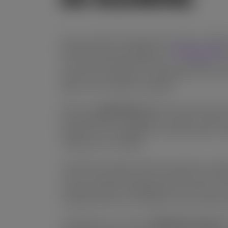
Em seu primeiro lançamento de julho, o BGam
futebol de praia escaldante no
Penalty Duel
com tema de futebol oferece aos jogadores u
esportiva do iGaming, convidando-os a tirar 
jogar como chutador ou goleiro.
Este único
jogo duplo
diferencia Penalty Duel
permitindo que os jogadores mudem a ação a
também dá aos jogadores controle sobre a vol
média para o chutador.
A mecânica de jogo é fácil de entender e idea
você é o atacante, precisa escolher onde col
recompensando multiplicadores maiores. Se vo
chutador atirará, com defesas mais ousadas
Os jogadores se tornam
totalmente imerso
na