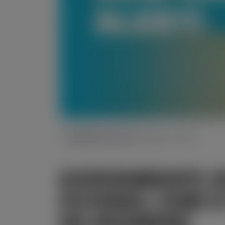
August 3, 2026
LANÇAMENTO DO JOGO
EXPERIMENTE 
FUTEBOL COM O
DA BGAMING